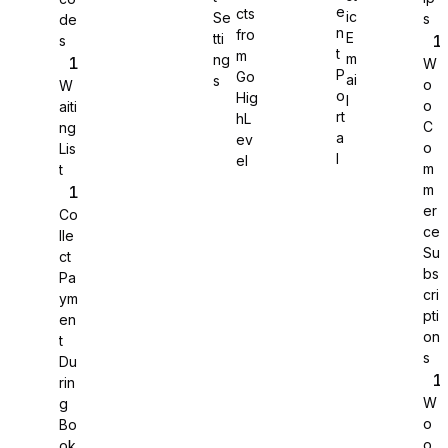
e
cts
ic
Se
s
de
n
fro
E
tti
s
WS Forms
t
m
m
ng
W
P
Go
ai
s
o
W
o
Hig
l
o
aiti
rt
hL
C
ng
a
ev
o
Lis
WooCommerce
l
el
m
t
m
er
Co
ce
lle
Su
ct
bs
Pa
cri
ym
pti
en
on
t
s
Du
rin
W
g
o
Bo
Easy Digital Downloads
o
ok