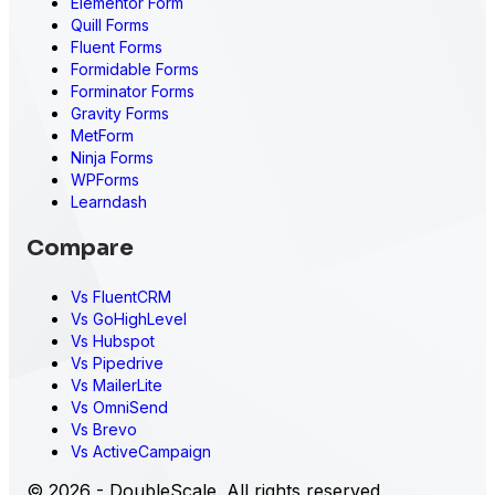
Elementor Form
Quill Forms
Fluent Forms
Formidable Forms
Forminator Forms
Gravity Forms
MetForm
Ninja Forms
WPForms
Learndash
Compare
Vs FluentCRM
Vs GoHighLevel
Vs Hubspot
Vs Pipedrive
Vs MailerLite
Vs OmniSend
Vs Brevo
Vs ActiveCampaign
© 2026 - DoubleScale. All rights reserved