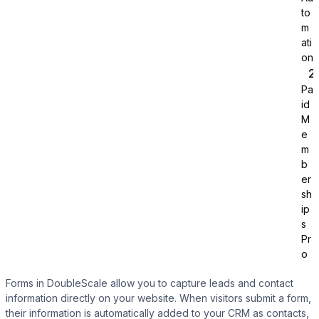
to
m
ati
on
Pa
id
Tutor LMS
M
e
m
Sync course and students
b
er
sh
ip
s
Pr
o
Forms in DoubleScale allow you to capture leads and contact
information directly on your website. When visitors submit a form,
their information is automatically added to your CRM as contacts,