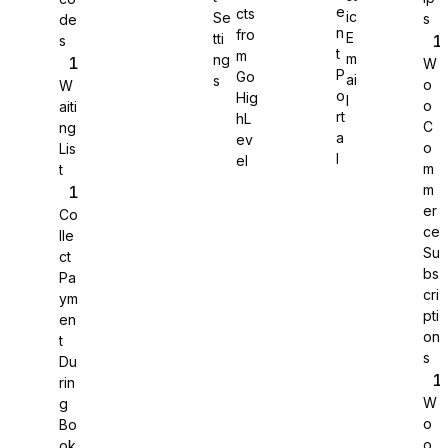
e
cts
ic
Se
s
de
n
fro
E
tti
s
WS Forms
t
m
m
ng
W
P
Go
ai
s
o
W
o
Hig
l
o
aiti
rt
hL
C
ng
a
ev
o
Lis
WooCommerce
l
el
m
t
m
er
Co
ce
lle
Su
ct
bs
Pa
cri
ym
pti
en
on
t
s
Du
rin
W
g
o
Bo
Easy Digital Downloads
o
ok