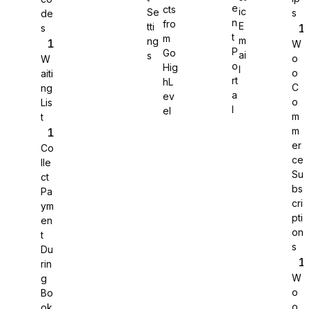
e
cts
ic
Se
s
de
n
fro
E
tti
s
WS Forms
t
m
m
ng
W
P
Go
ai
s
o
W
o
Hig
l
o
aiti
rt
hL
C
ng
a
ev
o
Lis
WooCommerce
l
el
m
t
m
er
Co
ce
lle
Su
ct
bs
Pa
cri
ym
pti
en
on
t
s
Du
rin
W
g
o
Bo
Easy Digital Downloads
o
ok