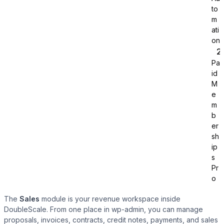
to
m
ati
on
Pa
id
Tutor LMS
M
e
m
Sync course and students
b
er
sh
ip
s
Pr
o
The
Sales
module is your revenue workspace inside
DoubleScale. From one place in wp-admin, you can manage
proposals, invoices, contracts, credit notes, payments, and sales