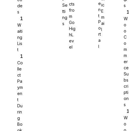
e
cts
ic
Se
s
de
n
fro
E
tti
s
WS Forms
t
m
m
ng
W
P
Go
ai
s
o
W
o
Hig
l
o
aiti
rt
hL
C
ng
a
ev
o
Lis
WooCommerce
l
el
m
t
m
er
Co
ce
lle
Su
ct
bs
Pa
cri
ym
pti
en
on
t
s
Du
rin
W
g
o
Bo
Easy Digital Downloads
o
ok