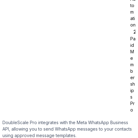
to
m
ati
on
Pa
id
Tutor LMS
M
e
m
Sync course and students
b
er
sh
ip
s
Pr
o
DoubleScale Pro integrates with the Meta WhatsApp Business
API, allowing you to send WhatsApp messages to your contacts
using approved message templates.