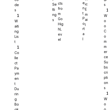
e
cts
ic
Se
s
de
n
fro
E
tti
s
WS Forms
t
m
m
ng
W
P
Go
ai
s
o
W
o
Hig
l
o
aiti
rt
hL
C
ng
a
ev
o
Lis
WooCommerce
l
el
m
t
m
er
Co
ce
lle
Su
ct
bs
Pa
cri
ym
pti
en
on
t
s
Du
rin
W
g
o
Bo
Easy Digital Downloads
o
ok