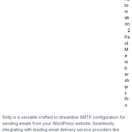
to
m
ati
on
Pa
id
Tutor LMS
M
e
m
Sync course and students
b
er
sh
ip
s
Pr
o
Smtp is a versatile crafted to streamline SMTP configuration for
sending emails from your WordPress website. Seamlessly
integrating with leading email delivery service providers like