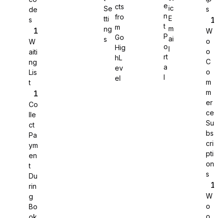
e
cts
ic
Se
s
de
n
fro
E
tti
s
WS Forms
t
m
m
ng
W
P
Go
ai
s
o
W
o
Hig
l
o
aiti
rt
hL
C
ng
a
ev
o
Lis
WooCommerce
l
el
m
t
m
er
Co
ce
lle
Su
ct
bs
Pa
cri
ym
pti
en
on
t
s
Du
rin
W
g
o
Bo
Easy Digital Downloads
o
ok