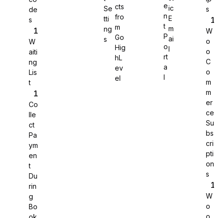
e
cts
ic
Se
s
de
n
fro
E
tti
s
WS Forms
t
m
m
ng
W
P
Go
ai
s
o
W
o
Hig
l
o
aiti
rt
hL
C
ng
a
ev
o
Lis
WooCommerce
l
el
m
t
m
er
Co
ce
lle
Su
ct
bs
Pa
cri
ym
pti
en
on
t
s
Du
rin
W
g
o
Bo
Easy Digital Downloads
o
ok